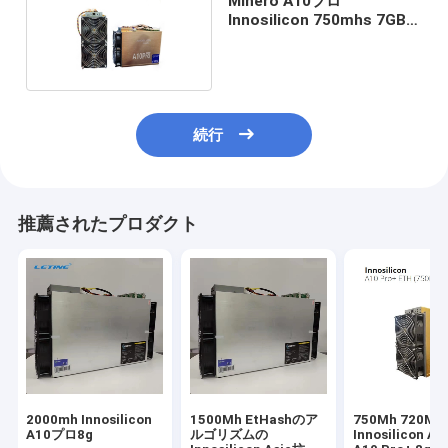
Minero A10プロ
Innosilicon 750mhs 7GB
Asicの抗夫1350W
続行
推薦されたプロダクト
2000mh Innosilicon
1500Mh EtHashのア
750Mh 720Mh
A10プロ8g
ルゴリズムの
Innosilicon A