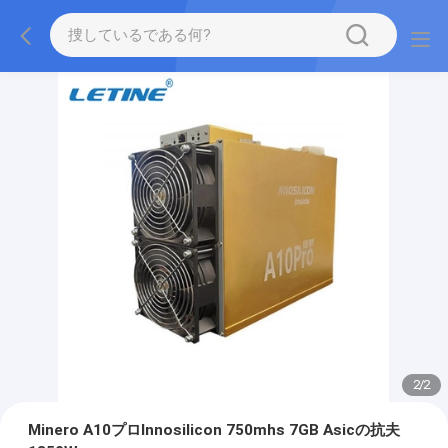
2
/
2
Minero A10プロInnosilicon 750mhs 7GB Asicの抗夫