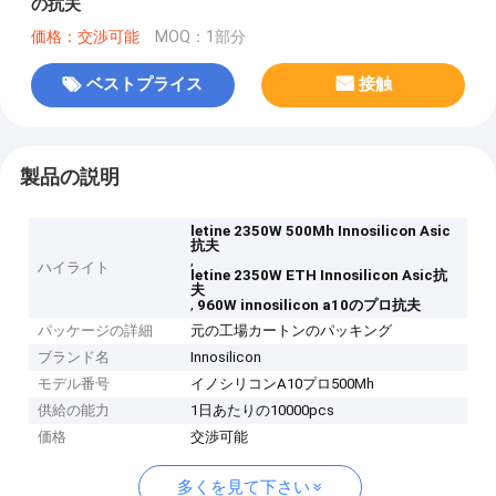
の抗夫
価格：交渉可能
MOQ：1部分
ベストプライス
接触
製品の説明
letine 2350W 500Mh Innosilicon Asic
抗夫
,
ハイライト
letine 2350W ETH Innosilicon Asic抗
夫
,
960W innosilicon a10のプロ抗夫
パッケージの詳細
元の工場カートンのパッキング
ブランド名
Innosilicon
モデル番号
イノシリコンA10プロ500Mh
供給の能力
1日あたりの10000pcs
価格
交渉可能
多くを見て下さい