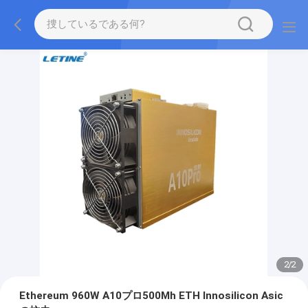
2
/
2
Ethereum 960W A10プロ500Mh ETH Innosilicon Asic