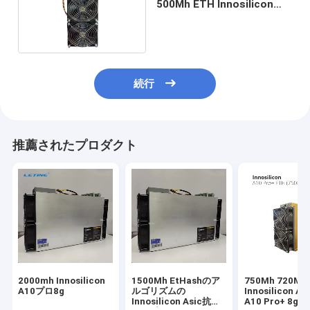
500Mh ETH Innosilicon
Asicの抗夫
続行
推薦されたプロダクト
2000mh Innosilicon
1500Mh EtHashのア
750Mh 720Mh
A10プロ8g
ルゴリズムの
Innosilicon A
Innosilicon Asic抗夫
A10 Pro+ 8g 7g