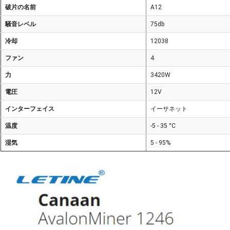
破片の名前
A12
騒音レベル
75db
冷却
12038
ファン
4
力
3420W
電圧
12V
インターフェイス
イーサネット
温度
-5 - 35 °C
湿気
5 - 95%