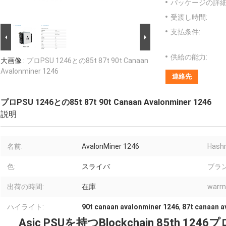
パッケージの詳細
受渡し時間:
支払条件:
供給の能力:
大画像 :
プロPSU 1246との85t 87t 90t Canaan
Avalonminer 1246
連絡先
プロPSU 1246との85t 87t 90t Canaan Avalonminer 1246
説明
名前:
AvalonMiner 1246
Hashr
色:
スライバ
ブラン
出荷の時間:
在庫
warrn
ハイライト:
90t canaan avalonminer 1246
,
87t canaan a
Asic PSUを持つBlockchain 85th 1246プロ