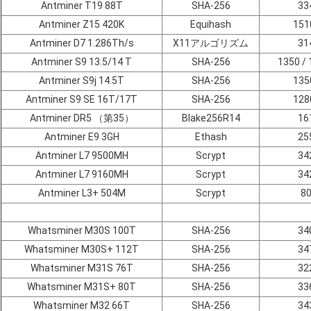
Antminer T19 88T
SHA-256
33
Antminer Z15 420K
Equihash
15
Antminer D7 1.286Th/s
X11アルゴリズム
31
Antminer S9 13.5/14 T
SHA-256
1350 /
Antminer S9j 14.5T
SHA-256
13
Antminer S9 SE 16T/17T
SHA-256
12
Antminer DR5 （第35）
Blake256R14
16
Antminer E9 3GH
Ethash
25
Antminer L7 9500MH
Scrypt
34
Antminer L7 9160MH
Scrypt
34
Antminer L3+ 504M
Scrypt
8
Whatsminer M30S 100T
SHA-256
34
Whatsminer M30S+ 112T
SHA-256
34
Whatsminer M31S 76T
SHA-256
32
Whatsminer M31S+ 80T
SHA-256
33
Whatsminer M32 66T
SHA-256
34