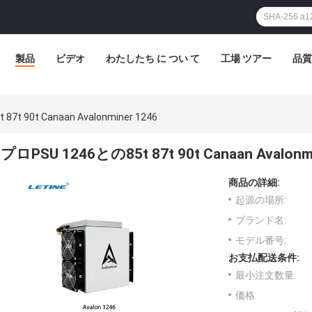
製品
ビデオ
わたしたち に つい て
工場 ツアー
品質
7t 90t Canaan Avalonminer 1246
プロPSU 1246との85t 87t 90t Canaan Avalonmi
商品の詳細:
起源の場所:
ブランド名:
モデル番号:
お支払配送条件:
最小注文数量:
価格: