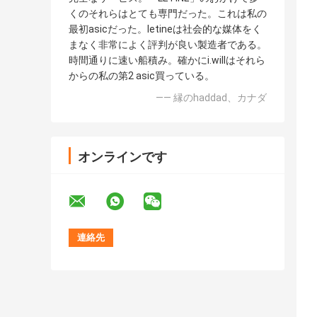
くのそれらはとても専門だった。これは私の
最初asicだった。letineは社会的な媒体をく
まなく非常によく評判が良い製造者である。
時間通りに速い船積み。確かにi.willはそれら
からの私の第2 asic買っている。
—— 縁のhaddad、カナダ
オンラインです