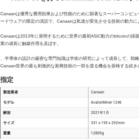
Canaanは優秀な費用効果および性能のために顕著なスーパーコンピ
ードウェアの限定の演説で、Canaanは私達が変化させる技術の動力
Canaanは2013年に発明するために世界の最初ASIC動力のbitcoin
業の成長に触媒作用を及ぼす。
、半導体の設計の厳密な専門知識は学術の研究によって成長して、戦
Canaan世界の最も刺激的な新興技術の一部を渡る機会を探検する続
指定
製造業者
Canaan
モデル
AvalonMiner 1246
解放
2021年1月
サイズ
331 x 195 x 292mm
重量
12800g