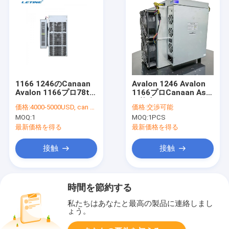
1166 1246のCanaan
Avalon 1246 Avalon
Avalon 1166プロ78t
1166プロCanaan Asic
81t 12V
の抗夫1126 821 741
価格:
4000-5000USD, can be negotiate
価格:
交渉可能
306x405x442mm
BTC抗夫
MOQ:
1
MOQ:
1PCS
最新価格を得る
最新価格を得る
接触
接触
時間を節約する
私たちはあなたと最高の製品に連絡しまし
ょう。