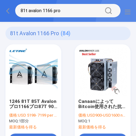
81t Avalon 1166 Pro
(84)
1246 81T 85T Avalon
Canaanによって
プロ1166プロ87T 90T
Bitcoin使用された抗夫
93T 95T SHA-256
はBitcoinを採鉱するた
価格:
USD 5198- 7199 per piece
価格:
USD900-USD1600 negotiable
A1166プロAvalon
めにAvalonをTごとの
MOQ:
1部分
MOQ:
1
A1166
1166プロ81T 42W使
用した
最新価格を得る
最新価格を得る