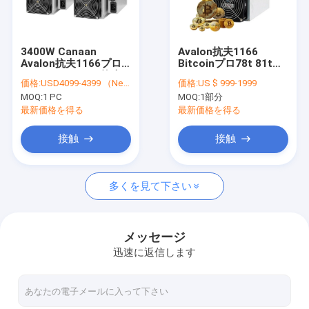
わたしたち に つい て
工場 ツアー
3400W Canaan
Avalon抗夫1166
Avalon抗夫1166プロ
Bitcoinプロ78t 81t
品質管理
81T BTC Asicの抗夫
75t 75db 3400W Asic
価格:
USD4099-4399 （Negotiable）
価格:
US $ 999-1999
採鉱ハードウェアAsic
MOQ:
1 PC
MOQ:
1部分
抗夫
連絡 ください
最新価格を得る
最新価格を得る
ニュース
接触
接触
事件
多くを見て下さい
Bitmainのasic antminer
メッセージ
迅速に返信します
Kaspa Asic抗夫
アシック・マイナー