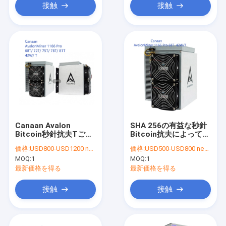
接触
接触
Canaan Avalon
SHA 256の有益な秒針
Bitcoin秒針抗夫Tごと
Bitcoin抗夫によって使
の1166プロ68T 72T
用されるCanaan
価格:
USD800-USD1200 negotiable
価格:
USD500-USD800 negotiable
75T 78T 81T 42W
Avalon 1166プロ68T
MOQ:
1
MOQ:
1
75db
最新価格を得る
最新価格を得る
接触
接触