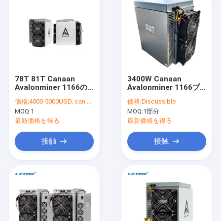
78T 81T Canaan
3400W Canaan
Avalonminer 1166の
Avalonminer 1166プ
プロ3400ワットのイー
ロ81Th BTCの採掘機
価格:
4000-5000USD, can be negotiate
価格:
Discussible
サネット インターフェ
1246
MOQ:
1
MOQ:
1部分
イス
最新価格を得る
最新価格を得る
接触
接触
家へ
製品
ビデオ