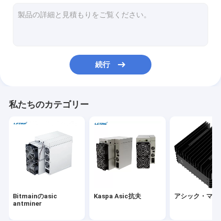
Microbtのwhatsminer
新しいアシック・マイナー
Goldshell Asic抗夫
続行
Jas抗夫
Canaan Avalon抗夫
私たちのカテゴリー
Innosilicon Asic抗夫
iBeLink抗夫
抗夫のグラフィックス・カード
GPUマイニングリグ
Bitmainのasic
Kaspa Asic抗夫
アシック・マイ
ハード ディスク鉱山
antminer