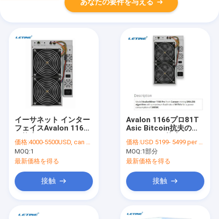
あなたの要件を与える
イーサネット インター
Avalon 1166プロ81T
フェイスAvalon 1166
Asic Bitcoin抗夫の
の抗夫81T 3420W
Blockchain抗夫75db
価格:
4000-5500USD, can be negotiate
価格:
USD 5199- 5499 per piece
75db
BTC抗夫
MOQ:
1
MOQ:
1部分
最新価格を得る
最新価格を得る
接触
接触