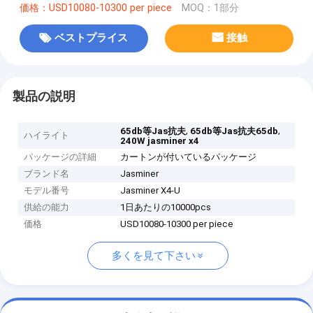
価格：USD10080-10300 per piece
MOQ：1部分
ベストプライス
接触
製品の説明
,
,
65db等Jas抗夫
65db等Jas抗夫65db
ハイライト
240W jasminer x4
パッケージの詳細
カートンが付いているパッケージ
ブランド名
Jasminer
モデル番号
Jasminer X4-U
供給の能力
1日あたりの10000pcs
価格
USD10080-10300 per piece
多くを見て下さい