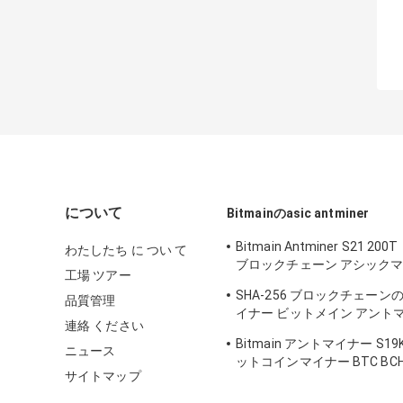
について
Bitmainのasic antminer
Bitmain Antminer S21 2
わたしたち に つい て
ブロックチェーン アシックマ
工場 ツアー
サネット インターフェイス 35
SHA-256 ブロックチェーンの暗
品質管理
イナー ビットメイン アントマ
連絡 ください
Hyd 335Th
Bitmain アントマイナー S19K 
ニュース
ットコインマイナー BTC BC
サイトマップ
イニングマシン