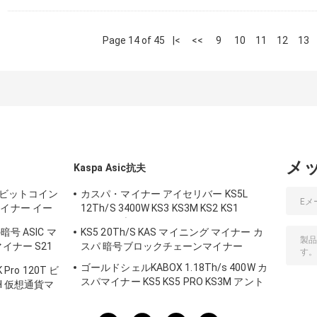
Page 14 of 45
|<
<<
9
10
11
12
13
メ
Kaspa Asic抗夫
00T ビットコイン
カスパ・マイナー アイセリバー KS5L
イナー イー
12Th/S 3400W KS3 KS3M KS2 KS1
50W
KS0Pro ブロックチェーン・マイニング・
号 ASIC マ
KS5 20Th/S KAS マイニング マイナー カ
マシン KS5L カス・マイナー
イナー S21
スパ 暗号ブロックチェーンマイナー
ゴールドシェルKABOX 1.18Th/s 400W カ
Pro 120T ビ
スパマイナー KS5 KS5 PRO KS3M アント
H 仮想通貨マ
マイナー KS3 KS5L 12T 11T 10T アシック
マイナー