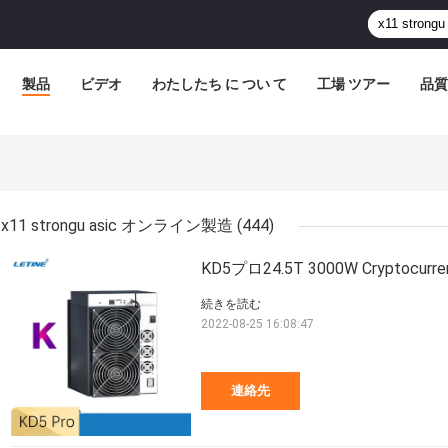
製品
ビデオ
わたしたち に つい て
工場 ツアー
品質
x11 strongu asic オンライン製造
(444)
KD5プロ24.5T 3000W Cryptocur
続きを読む
2022-08-25 16:08:47
連絡先