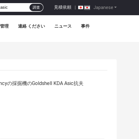
見積依頼
|
Japanese
調査
管理
連絡 ください
ニュース
事件
rencyの採掘機のGoldshell KDA Asic抗夫