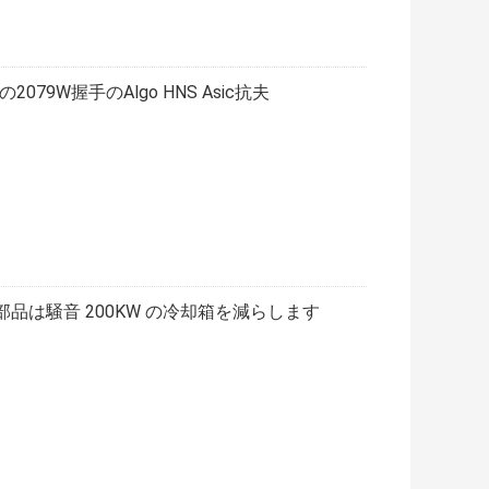
第9の2079W握手のAlgo HNS Asic抗夫
c 鉱夫の部品は騒音 200KW の冷却箱を減らします