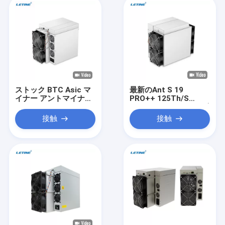
ストック BTC Asic マ
最新のAnt S 19
イナー アントマイナー
PRO++ 125Th/S
S19k Pro 120Th/S
26J/T Sha-256 アルゴ
SHA-256 ビトシンマイ
リズム BTCマシン
接触
接触
ニングマシン