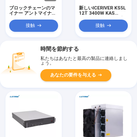
ブロックチェーンのマ
新しいICERIVER KS5L
イナー アントマイナー
12T 3400W KAS
KS5 Pro 21Th/S
KHeavyHash アルゴリ
3150W 150J/T
ズム カスパ KDA
接触
接触
KHeavyHash アルゴリ
ズム KAS アシックマイ
ナー 鉱山用 カスパ ア
ントマイナー KS5
時間を節約する
私たちはあなたと最高の製品に連絡しまし
ょう。
あなたの要件を与える