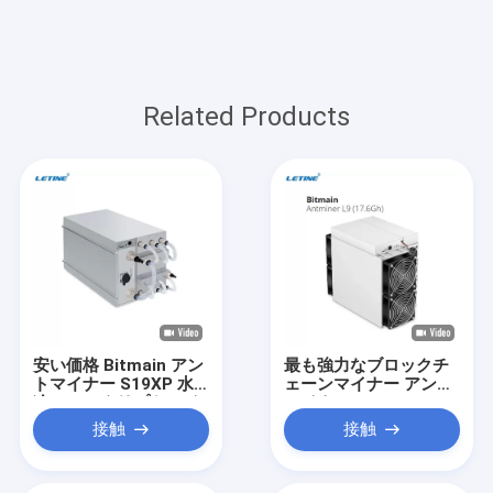
Related Products
安い価格 Bitmain アン
最も強力なブロックチ
トマイナー S19XP 水
ェーンマイナー アント
冷 257T クリプトマイ
マイナー L9 17.6Gh/S
ナー S19 XP Hyd 255T
16.2GH/S 0.21J/M マ
接触
接触
246T 20.8W ビットコ
イニング LTC DOGE
インマイナー
BEL アシックマイナー
アントマイナー L9