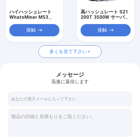
ハイハッシュレート
高ハッシュレート S21
WhatsMiner M53
200T 3500W サーバー
226T M53S M56 水冷
Sha256 S21 ハイドロ
ASICサーバー
335T 16W/T 低電力コ
接触
接触
スト
多くを見て下さい
メッセージ
迅速に返信します
家へ
製品
ビデオ