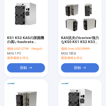
KS1 KS2 KASの採掘機
KAS抗夫のIceriver強力
の高いhashrate
なKS0 KS1 KS2 KS3
ICERIVER KS3 8T
KS3L Kaspa Asicの採
価格:
USD12799 （Negotiable）
価格:
Over USD39999
KS3L 5T KASPA抗夫
掘機
MOQ:
1 PC
MOQ:
1部分
最新価格を得る
最新価格を得る
接触
接触
家へ
製品
ビデオ