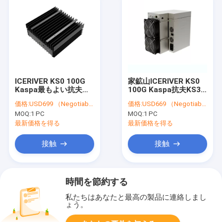
ICERIVER KS0 100G
家鉱山ICERIVER KS0
Kaspa最もよい抗夫
100G Kaspa抗夫KS3L
KS3L 5T KS3 8T KS1
5T KS3 8T KS1 KS2
価格:
USD699 （Negotiable）
価格:
USD669 （Negotiable）
KS2 KASの採掘機
KASの採掘機
MOQ:
1 PC
MOQ:
1 PC
最新価格を得る
最新価格を得る
接触
接触
時間を節約する
私たちはあなたと最高の製品に連絡しまし
ょう。