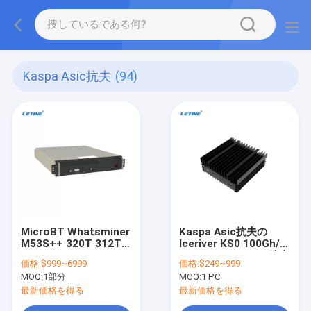
Kaspa Asic抗夫
(94)
MicroBT Whatsminer
Kaspa Asic抗夫の
M53S++ 320T 312T
Iceriver KS0 100Gh/S
302T SHA-256
65W KHeavyHash鉱山
価格:
$999~6999
価格:
$249~999
22J/TH BTCのWater-
のKas Antminer KS3
MOQ:
1部分
MOQ:
1 PC
Coolingの
8300Gの氷の川KS0
Whatsminer新しい
KS1 KS2 KS3 KS3L
最新価格を得る
最新価格を得る
M33S M53S Bitcoin