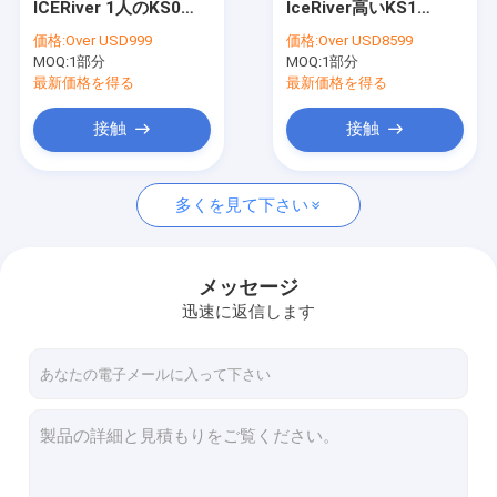
ICERiver 1人のKS0
IceRiver高いKS1
Microbtのwhatsminer
KS1 KS2 KAS-Kaspa
1000Gh 600W Kaspa
価格:
Over USD999
価格:
Over USD8599
KHeavyHash Algo暗号
Blockchainの採掘機
MOQ:
新しいアシック・マイナー
1部分
MOQ:
1部分
KAS抗夫KS0内の新し
く速いROI
最新価格を得る
最新価格を得る
Goldshell Asic抗夫
接触
接触
Jas抗夫
多くを見て下さい
Canaan Avalon抗夫
Innosilicon Asic抗夫
メッセージ
iBeLink抗夫
迅速に返信します
抗夫のグラフィックス・カード
GPUマイニングリグ
ハード ディスク鉱山