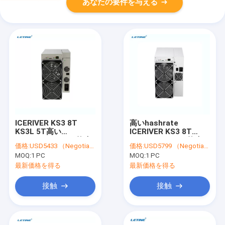
あなたの要件を与える
ICERIVER KS3 8T
高いhashrate
KS3L 5T高い
ICERIVER KS3 8T
Hashrate KASPA抗夫
KS3L 5T KASPA抗夫
価格:
USD5433 （Negotiable）
価格:
USD5799 （Negotiable）
KS1 KS2 KASの採掘機
KS1 KS2 KASの採掘機
MOQ:
1 PC
MOQ:
1 PC
最新価格を得る
最新価格を得る
接触
接触