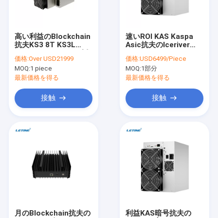
わたしたち に つい て
工場 ツアー
高い利益のBlockchain
速いROI KAS Kaspa
抗夫KS3 8T KS3L
Asic抗夫のIceriver
品質管理
5000Gh/S Kaspaの採
KS1 1T 1000G 600W
価格:
Over USD21999
価格:
USD6499/Piece
掘機
の家のAsic抗夫機械
MOQ:
1 piece
MOQ:
1部分
連絡 ください
最新価格を得る
最新価格を得る
ニュース
接触
接触
事件
Bitmainのasic antminer
Kaspa Asic抗夫
アシック・マイナー
月のBlockchain抗夫の
利益KAS暗号抗夫の