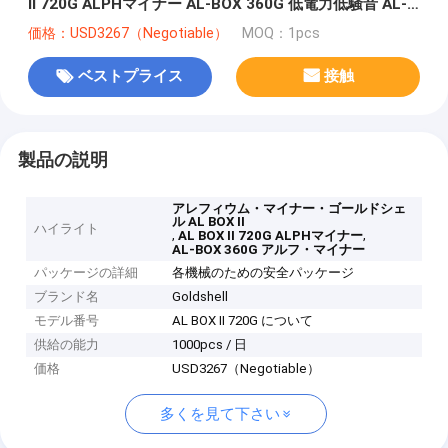
II 720G ALPHマイナー AL-BOX 360G 低電力低騒音 AL-
BOX II
価格：USD3267（Negotiable）
MOQ：1pcs
ベストプライス
接触
製品の説明
アレフィウム・マイナー・ゴールドシェ
ル AL BOX II
ハイライト
,
,
AL BOX II 720G ALPHマイナー
AL-BOX 360G アルフ・マイナー
パッケージの詳細
各機械のための安全パッケージ
ブランド名
Goldshell
モデル番号
AL BOX II 720G について
供給の能力
1000pcs / 日
価格
USD3267（Negotiable）
多くを見て下さい