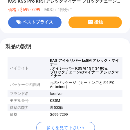
KS5 KS5 Pro ks5l アシックマイナー ブロックチェーンマ
イナー
価格：$699-7299
MOQ：1部分に
ベストプライス
接触
製品の説明
KAS アイセリバー ks5M アシック・マイ
ナー
ハイライト
,
,
アイシーバー KS5M 15T 3400w
ブロックチェーンのマイナー アシックマ
イナー
元のパッケージ（カートンごとの1 PC
パッケージの詳細
Antminer）
ブランド名
Iceriver
モデル番号
KS5M
供給の能力
週500個
価格
$699-7299
多くを見て下さい