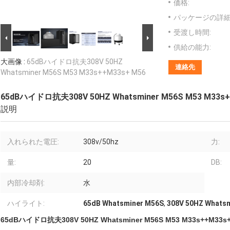
価格:
パッケージの詳細
受渡し時間:
供給の能力:
大画像 :
65dBハイドロ抗夫308V 50HZ
連絡先
Whatsminer M56S M53 M33s++M33s+ M56
65dBハイドロ抗夫308V 50HZ Whatsminer M56S M53 M33s+
説明
入れられた電圧:
308v/50hz
力:
量:
20
DB:
内部冷却剤:
水
ハイライト:
65dB Whatsminer M56S
,
308V 50HZ Whats
65dBハイドロ抗夫308V 50HZ Whatsminer M56S M53 M33s++M33s+