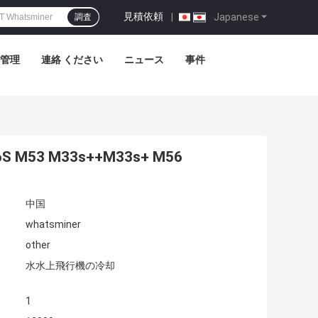
見積依頼
|
Japanese
調査
管理
連絡 ください
ニュース
事件
S M53 M33s++M33s+ M56
中国
whatsminer
other
水水上飛行機の冷却
1