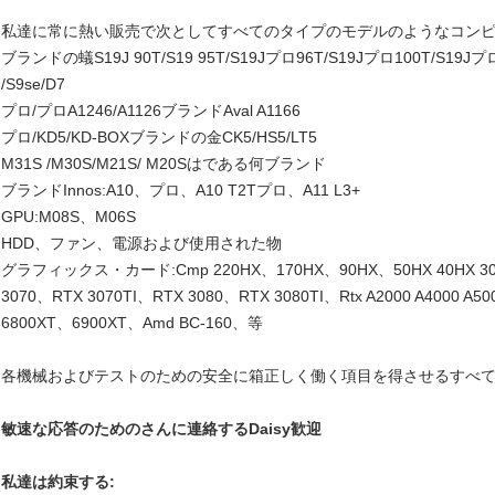
私達に常に熱い販売で次としてすべてのタイプのモデルのようなコンピ
ブランドの蟻S19J 90T/S19 95T/S19Jプロ96T/S19Jプロ100T/S19Jプロ104
/S9se/D7
プロ/プロA1246/A1126ブランドAval A1166
プロ/KD5/KD-BOXブランドの金CK5/HS5/LT5
M31S /M30S/M21S/ M20Sはである何ブランド
ブランドInnos:A10、プロ、A10 T2Tプロ、A11 L3+
GPU:M08S、M06S
HDD、ファン、電源および使用された物
グラフィックス・カード:Cmp 220HX、170HX、90HX、50HX 40HX 30H
3070、RTX 3070TI、RTX 3080、RTX 3080TI、Rtx A2000 A4000 A5
6800XT、6900XT、Amd BC-160、等
各機械およびテストのための安全に箱正しく働く項目を得させるすべ
敏速な応答のためのさんに連絡するDaisy歓迎
私達は約束する: