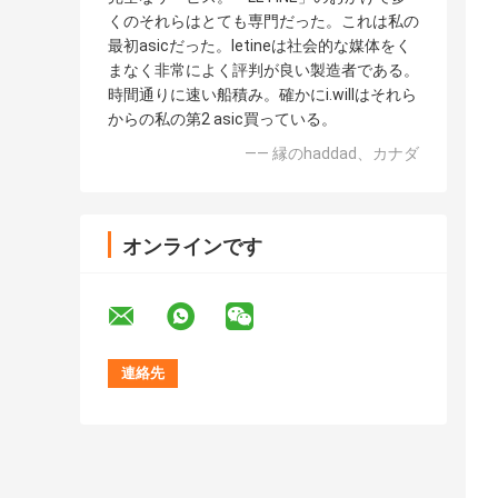
くのそれらはとても専門だった。これは私の
最初asicだった。letineは社会的な媒体をく
まなく非常によく評判が良い製造者である。
時間通りに速い船積み。確かにi.willはそれら
からの私の第2 asic買っている。
—— 縁のhaddad、カナダ
オンラインです