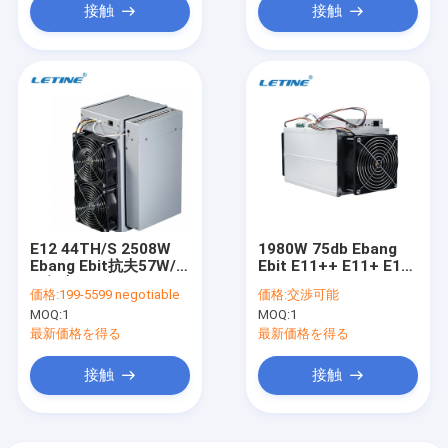
接触
接触
E12 44TH/S 2508W
1980W 75db Ebang
Ebang Ebit抗夫57W/T
Ebit E11++ E11+ E12
の無声イーサネット イ
SHA-256 12Vのイーサ
価格:
199-5599 negotiable
価格:
交渉可能
ンターフェイス
ネット インターフェイ
MOQ:
1
MOQ:
1
ス
最新価格を得る
最新価格を得る
接触
接触